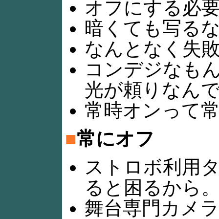
オフにする必
暗くても写る
なんとなく失
コンデジなも
光が頼りなん
常時オンって
■
常にオフ
ストロボ利用
ると困るから
舞台専門カメ