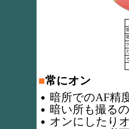
■
常にオン
暗所でのAF精
暗い所も撮る
オンにしたり