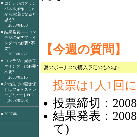
■
コンデジのタッチ
パネル操作、これ
から主流になると
思う?
［2008/04/08］
■
結果発表――コン
デジに光学ファイ
ンダーは必要? 不
【今週の質問】
要?
［2008/01/21］
■
コンデジに光学フ
ァインダーは必要?
夏のボーナスで購入予定のものは?
不要?
［2008/01/15］
投票は1人1回
■
外出先での画像保
存はフォトストレ
ージ? ノートPC?
投票締切：200
［2008/01/08］
結果発表：200
■
2007年
て)