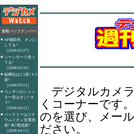
連載バックナンバー
■
AF補助光、オンに
してる?
［2008/05/27］
■
シーンモード使っ
てる?
［2008/05/20］
■
縦横比は3:2派? 4:3
派?
［2008/05/13］
デジタルカメラ
■
コンデジのシャッ
ター音はオン? オ
くコーナーです
フ?
［2008/04/22］
のを選び、メー
■
バッテリーはリチ
ウムイオン充電池
ださい。
派? 単3電池派?
［2008/04/15］